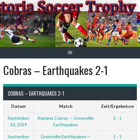
Springe
zum
Inhalt
Cobras – Earthquakes 2-1
COBRAS – EARTHQUAKES 2-1
Datum
Match
Zeit/Ergebnisse
September
Kamana Cobras — Greenville
2 - 1
10, 2019
Earthquakes
September
Greenville Earthquakes —
1 - 1