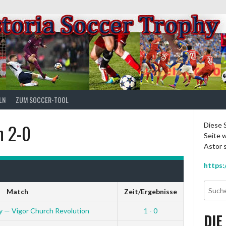
LN
ZUM SOCCER-TOOL
n 2-0
Diese S
Seite w
Astor s
https:
Match
Zeit/Ergebnisse
 — Vigor Church Revolution
1 - 0
DIE