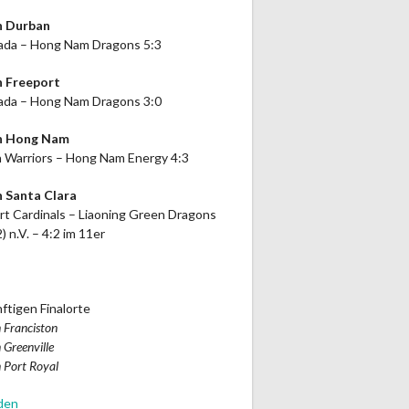
n Durban
da – Hong Nam Dragons 5:3
n Freeport
da – Hong Nam Dragons 3:0
in Hong Nam
 Warriors – Hong Nam Energy 4:3
n Santa Clara
rt Cardinals – Liaoning Green Dragons
2) n.V. – 4:2 im 11er
ftigen Finalorte
 Franciston
 Greenville
 Port Royal
den