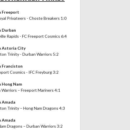
n Freeport
oyal Privateers - Choste Breakers 1:0
n Durban
ille Rapids - FC Freeport Cosmics 6:4
n Astoria City
ton Trinity - Durban Warriors 5:2
n Franciston
eport Cosmics - IFC Freyburg 3:2
in Hong Nam
 Warriors – Freeport Mariners 4:1
in Amada
ston Trinity – Hong Nam Dragons 4:3
in Amada
am Dragons – Durban Warriors 3:2