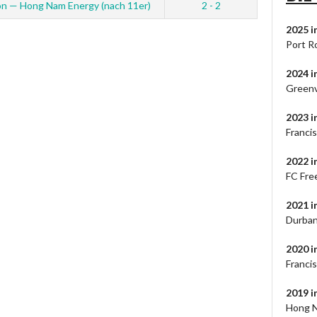
on — Hong Nam Energy (nach 11er)
2 - 2
2025 i
Port R
2024
i
Greenv
2023
i
Francis
2022 i
FC Fre
2021 
Durban
2020 
Franci
2019 
Hong N