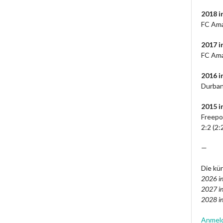
2018 i
FC Ama
2017 i
FC Ama
2016 
Durban
2015 i
Freepo
2:2 (2:
—
Die kün
2026 in
2027 in
2028 in
Anmel