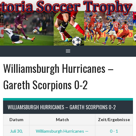
Springe
zum
Inhalt
Williamsburgh Hurricanes –
Gareth Scorpions 0-2
WILLIAMSBURGH HURRICANES – GARETH SCORPIONS 0-2
Datum
Match
Zeit/Ergebnisse
Juli 30,
Williamsburgh Hurricanes —
0 - 1