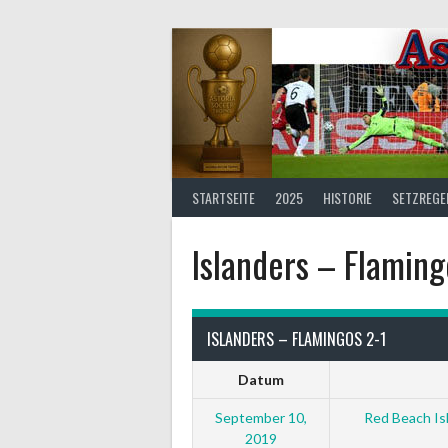
Springe
zum
Inhalt
STARTSEITE
2025
HISTORIE
SETZREGE
Islanders – Flaming
ISLANDERS – FLAMINGOS 2-1
Datum
September 10,
Red Beach Isl
2019