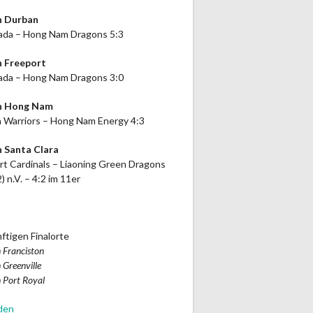
n Durban
da – Hong Nam Dragons 5:3
n Freeport
da – Hong Nam Dragons 3:0
in Hong Nam
 Warriors – Hong Nam Energy 4:3
n Santa Clara
rt Cardinals – Liaoning Green Dragons
2) n.V. – 4:2 im 11er
ftigen Finalorte
 Franciston
 Greenville
 Port Royal
den