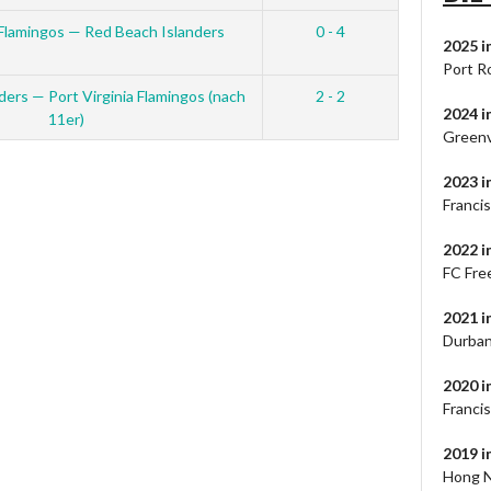
 Flamingos — Red Beach Islanders
0 - 4
2025 i
Port R
ers — Port Virginia Flamingos (nach
2 - 2
2024
i
11er)
Greenv
2023
i
Francis
2022 i
FC Fre
2021 
Durban
2020 
Franci
2019 
Hong N