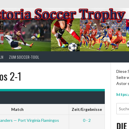
LN
ZUM SOCCER-TOOL
os 2-1
Diese S
Seite w
Astor s
https:
Match
Zeit/Ergebnisse
anders — Port Virginia Flamingos
0 - 2
DIE