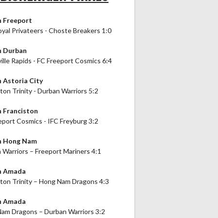
n Freeport
oyal Privateers - Choste Breakers 1:0
n Durban
ille Rapids - FC Freeport Cosmics 6:4
n Astoria City
ton Trinity - Durban Warriors 5:2
n Franciston
eport Cosmics - IFC Freyburg 3:2
in Hong Nam
 Warriors – Freeport Mariners 4:1
in Amada
ston Trinity – Hong Nam Dragons 4:3
in Amada
am Dragons – Durban Warriors 3:2