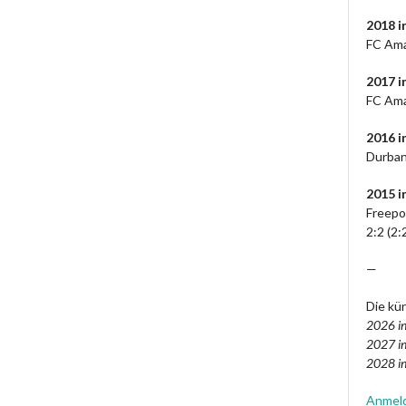
2018 i
FC Ama
2017 i
FC Ama
2016 
Durban
2015 i
Freepo
2:2 (2:
—
Die kün
2026 in
2027 in
2028 in
Anmel