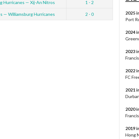
g Hurricanes — Xij-An Nitros
1 - 2
2025 i
os — Williamsburg Hurricanes
2 - 0
Port R
2024
i
Greenv
2023
i
Francis
2022 i
FC Fre
2021 
Durban
2020 
Franci
2019 
Hong N