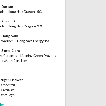
n Durban
da – Hong Nam Dragons 5:3
n Freeport
da – Hong Nam Dragons 3:0
in Hong Nam
 Warriors – Hong Nam Energy 4:3
n Santa Clara
rt Cardinals – Liaoning Green Dragons
2) n.V. – 4:2 im 11er
ftigen Finalorte
 Franciston
 Greenville
 Port Royal
den