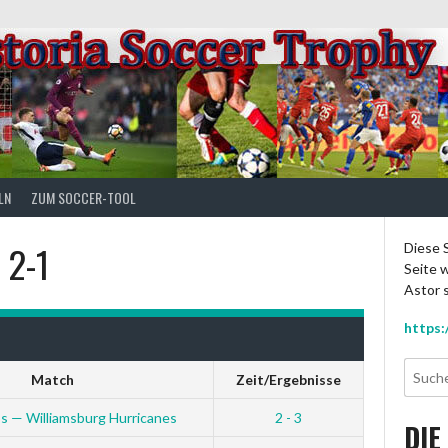
LN
ZUM SOCCER-TOOL
 2-1
Diese S
Seite w
Astor s
https:
Match
Zeit/Ergebnisse
os — Williamsburg Hurricanes
2 - 3
DIE