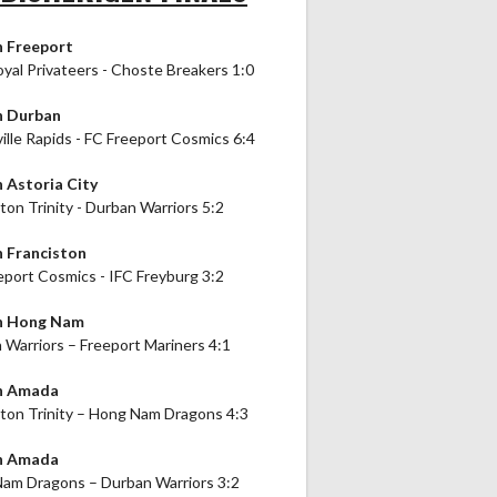
n Freeport
oyal Privateers - Choste Breakers 1:0
n Durban
ille Rapids - FC Freeport Cosmics 6:4
n Astoria City
ton Trinity - Durban Warriors 5:2
n Franciston
eport Cosmics - IFC Freyburg 3:2
in Hong Nam
 Warriors – Freeport Mariners 4:1
in Amada
ston Trinity – Hong Nam Dragons 4:3
in Amada
am Dragons – Durban Warriors 3:2