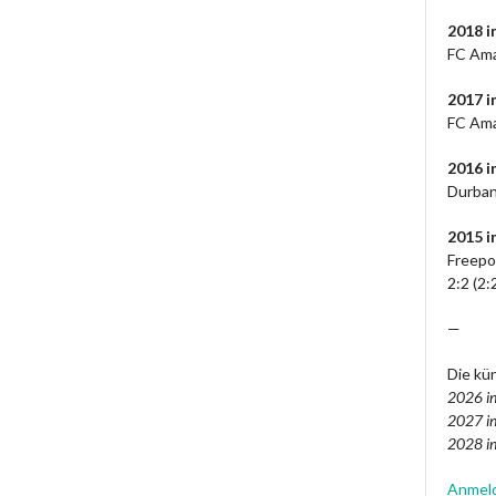
2018 i
FC Ama
2017 i
FC Ama
2016 
Durban
2015 i
Freepo
2:2 (2:
—
Die kün
2026 in
2027 in
2028 in
Anmel