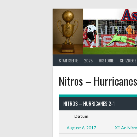
Springe
zum
Inhalt
STARTSEITE
2025
HISTORIE
SETZREGE
Nitros – Hurricanes
NITROS – HURRICANES 2-1
Datum
August 6, 2017
Xij-An Nitr