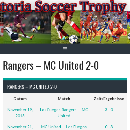
Springe
zum
Inhalt
Rangers – MC United 2-0
RANGERS – MC UNITED 2-0
Datum
Match
Zeit/Ergebnisse
November 19,
Los Fuegos Rangers — MC
3 - 0
2018
United
November 21,
MC United — Los Fuegos
0 - 3