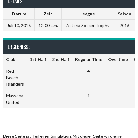
DETAILS
Datum
Zeit
League
Saison
Juli 13, 2016
12:00 a.m.
Astoria Soccer Trophy
2016
ERGEBNISSE
Club
1st Half
2nd Half
Regular Time
Overtime
G
Red
—
—
4
—
Beach
Islanders
Massena
—
—
1
—
United
Diese Seite ist Teil einer Simulation. Mit dieser Seite wird eine