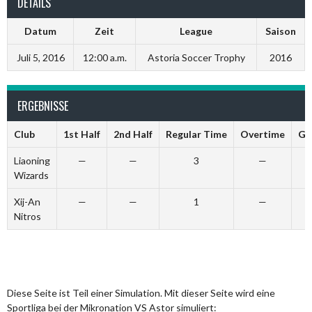
DETAILS
Datum
Zeit
League
Saison
Juli 5, 2016
12:00 a.m.
Astoria Soccer Trophy
2016
ERGEBNISSE
Club
1st Half
2nd Half
Regular Time
Overtime
Go
Liaoning
—
—
3
—
Wizards
Xij-An
—
—
1
—
Nitros
Diese Seite ist Teil einer Simulation. Mit dieser Seite wird eine
Sportliga bei der Mikronation VS Astor simuliert: