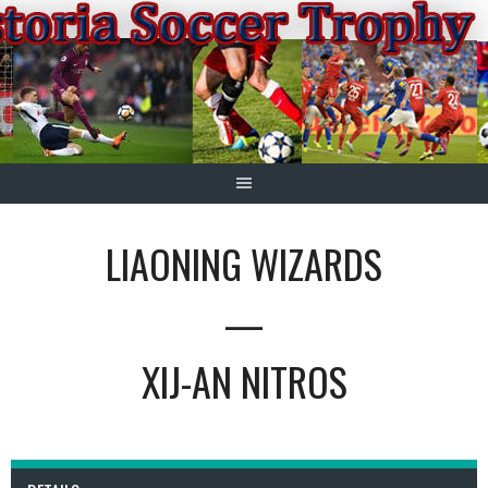
Springe
zum
Inhalt
LIAONING WIZARDS
—
XIJ-AN NITROS