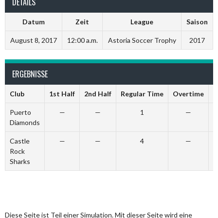
DETAILS
Datum
Zeit
League
Saison
August 8, 2017
12:00 a.m.
Astoria Soccer Trophy
2017
ERGEBNISSE
Club
1st Half
2nd Half
Regular Time
Overtime
G
Puerto
—
—
1
—
Diamonds
Castle
—
—
4
—
Rock
Sharks
Diese Seite ist Teil einer Simulation. Mit dieser Seite wird eine