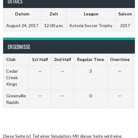
DETAILS
Datum
Zeit
League
Saison
August 24, 2017
12:00 a.m.
Astoria Soccer Trophy
2017
ERGEBNISSE
Club
1st Half
2nd Half
Regular Time
Overtime
G
Cedar
—
—
3
—
Creek
Kings
Greenville
—
—
0
—
Rapids
Diese Seite ist Teil einer Simulation. Mit dieser Seite wird eine