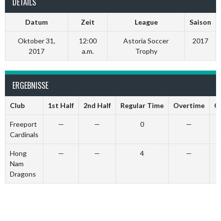
DETAILS
Datum
Zeit
League
Saison
Oktober 31,
12:00
Astoria Soccer
2017
2017
a.m.
Trophy
ERGEBNISSE
Club
1st Half
2nd Half
Regular Time
Overtime
G
Freeport
—
—
0
—
Cardinals
Hong
—
—
4
—
Nam
Dragons