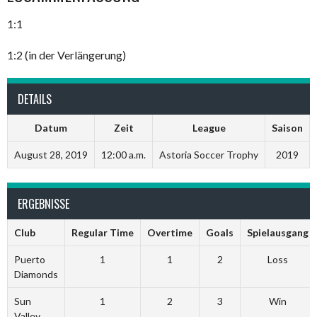
1:1
1:2 (in der Verlängerung)
DETAILS
Datum
Zeit
League
Saison
August 28, 2019
12:00 a.m.
Astoria Soccer Trophy
2019
ERGEBNISSE
Club
Regular Time
Overtime
Goals
Spielausgang
Puerto
1
1
2
Loss
Diamonds
Sun
1
2
3
Win
Valley