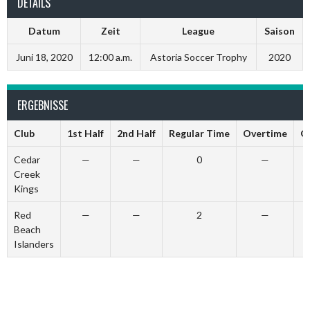
DETAILS
Datum
Zeit
League
Saison
Juni 18, 2020
12:00 a.m.
Astoria Soccer Trophy
2020
ERGEBNISSE
Club
1st Half
2nd Half
Regular Time
Overtime
G
Cedar
—
—
0
—
Creek
Kings
Red
—
—
2
—
Beach
Islanders