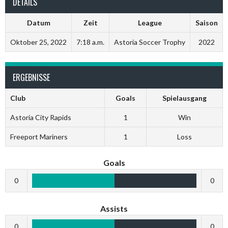
DETAILS
Datum
Zeit
League
Saison
Oktober 25, 2022
7:18 a.m.
Astoria Soccer Trophy
2022
ERGEBNISSE
Club
Goals
Spielausgang
Astoria City Rapids
1
Win
Freeport Mariners
1
Loss
Goals
0
0
Assists
0
0