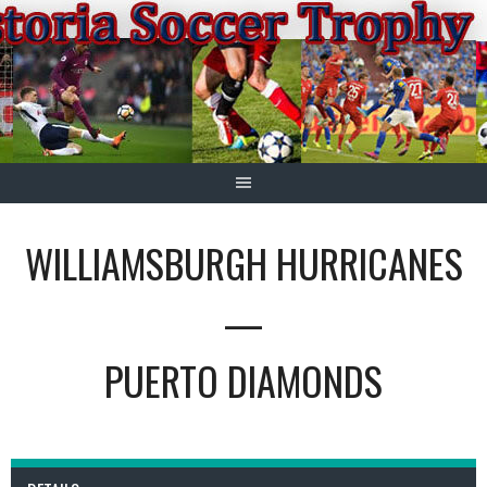
Springe
zum
Inhalt
WILLIAMSBURGH HURRICANES
—
PUERTO DIAMONDS