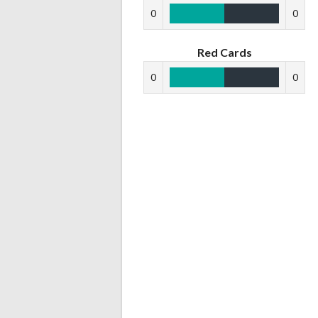
0
0
Red Cards
0
0