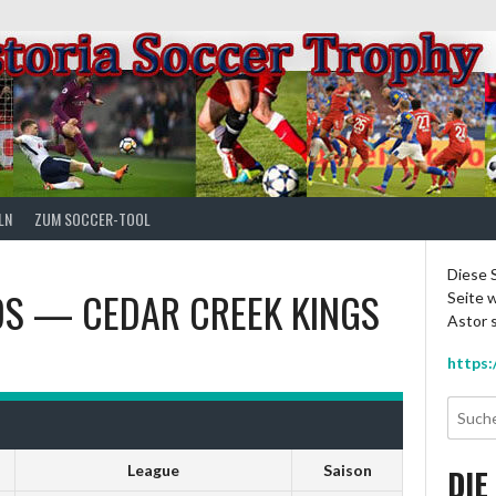
LN
ZUM SOCCER-TOOL
Diese S
DS
—
CEDAR CREEK KINGS
Seite w
Astor s
https:
League
Saison
DIE