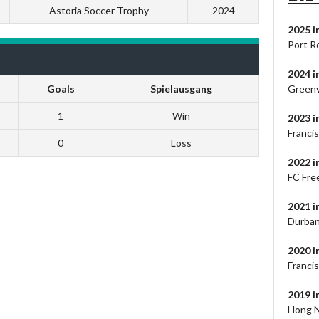
Astoria Soccer Trophy
2024
2025 i
Port R
2024
i
Goals
Spielausgang
Greenv
1
Win
2023
i
Francis
0
Loss
2022 i
FC Fre
2021 
Durban
2020 
Franci
2019 
Hong N