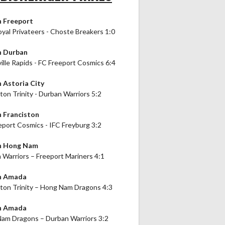
n Freeport
oyal Privateers - Choste Breakers 1:0
n Durban
ille Rapids - FC Freeport Cosmics 6:4
n Astoria City
ton Trinity - Durban Warriors 5:2
n Franciston
eport Cosmics - IFC Freyburg 3:2
in Hong Nam
 Warriors – Freeport Mariners 4:1
in Amada
ston Trinity – Hong Nam Dragons 4:3
in Amada
am Dragons – Durban Warriors 3:2