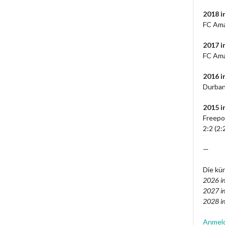
2018 i
FC Ama
2017 i
FC Ama
2016 
Durban
2015 i
Freepo
2:2 (2:
—
Die kün
2026 in
2027 in
2028 in
Anmel