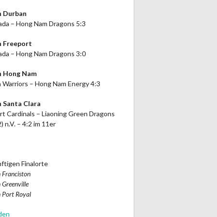
n Durban
da – Hong Nam Dragons 5:3
n Freeport
da – Hong Nam Dragons 3:0
in Hong Nam
 Warriors – Hong Nam Energy 4:3
n Santa Clara
rt Cardinals – Liaoning Green Dragons
2) n.V. – 4:2 im 11er
ftigen Finalorte
 Franciston
 Greenville
 Port Royal
den