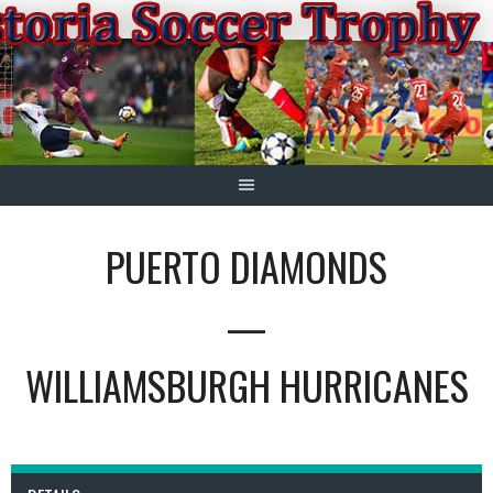
Springe
zum
Inhalt
PUERTO DIAMONDS
—
WILLIAMSBURGH HURRICANES