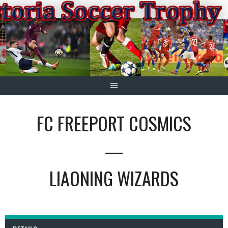
Springe
zum
Inhalt
FC FREEPORT COSMICS
—
LIAONING WIZARDS