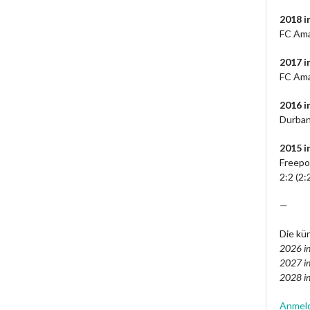
2018 i
FC Ama
2017 i
FC Ama
2016 
Durban
2015 i
Freepo
2:2 (2:
—
Die kün
2026 in
2027 in
2028 in
Anmel