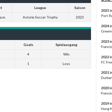
it
League
Saison
2025 i
Port R
a.m.
Astoria Soccer Trophy
2023
2024
i
Greenv
2023
i
Goals
Spielausgang
Francis
4
Win
2022 i
FC Fre
1
Loss
2021 
Durban
2020 
Franci
2019 
Hong N