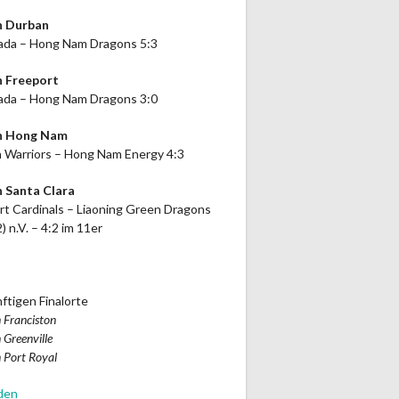
n Durban
da – Hong Nam Dragons 5:3
n Freeport
da – Hong Nam Dragons 3:0
in Hong Nam
 Warriors – Hong Nam Energy 4:3
n Santa Clara
rt Cardinals – Liaoning Green Dragons
2) n.V. – 4:2 im 11er
ftigen Finalorte
 Franciston
 Greenville
 Port Royal
den