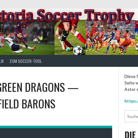
LN
ZUM SOCCER-TOOL
Diese S
GREEN DRAGONS
—
Seite w
Astor s
FIELD BARONS
https:
DIE