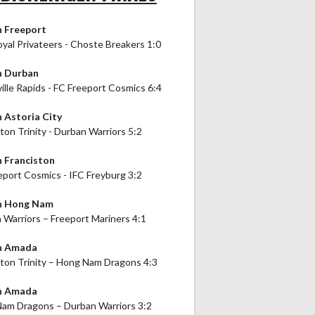
n Freeport
oyal Privateers - Choste Breakers 1:0
n Durban
ille Rapids - FC Freeport Cosmics 6:4
n Astoria City
ton Trinity - Durban Warriors 5:2
n Franciston
eport Cosmics - IFC Freyburg 3:2
in Hong Nam
 Warriors – Freeport Mariners 4:1
in Amada
ston Trinity – Hong Nam Dragons 4:3
in Amada
am Dragons – Durban Warriors 3:2