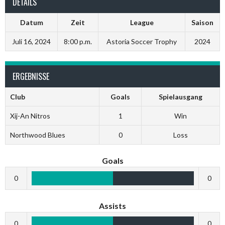
DETAILS
Datum
Zeit
League
Saison
Juli 16, 2024
8:00 p.m.
Astoria Soccer Trophy
2024
ERGEBNISSE
Club
Goals
Spielausgang
Xij-An Nitros
1
Win
Northwood Blues
0
Loss
Goals
0
0
Assists
0
0