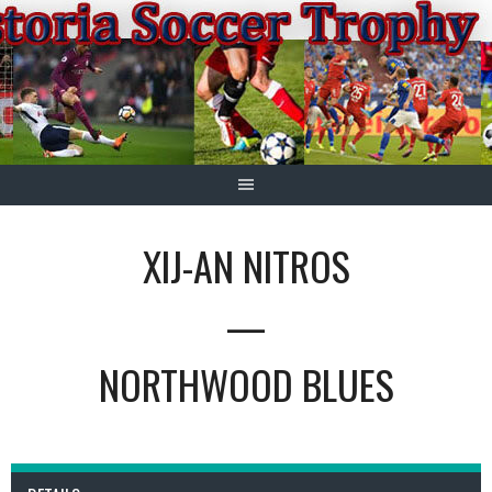
Springe
zum
Inhalt
XIJ-AN NITROS
—
NORTHWOOD BLUES